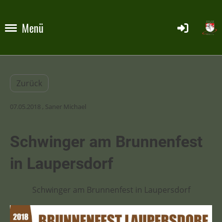
Menü
Zurück
07.05.2018
, Saner Michael
Schwinger am Brunnenfest
in Laupersdorf
Schwinger am Brunnenfest in Laupersdorf